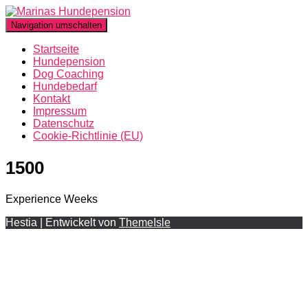
Navigation umschalten
Startseite
Hundepension
Dog Coaching
Hundebedarf
Kontakt
Impressum
Datenschutz
Cookie-Richtlinie (EU)
1500
Experience Weeks
Hestia | Entwickelt von
ThemeIsle