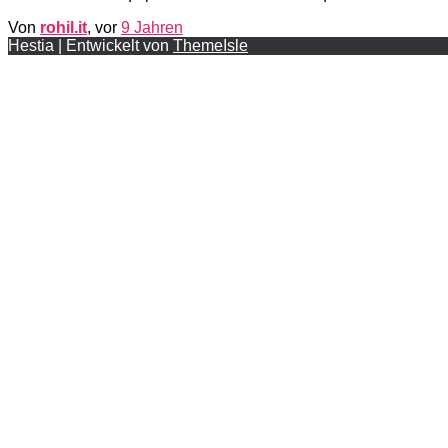
Von
rohil.it
, vor
9 Jahren
Hestia | Entwickelt von
ThemeIsle