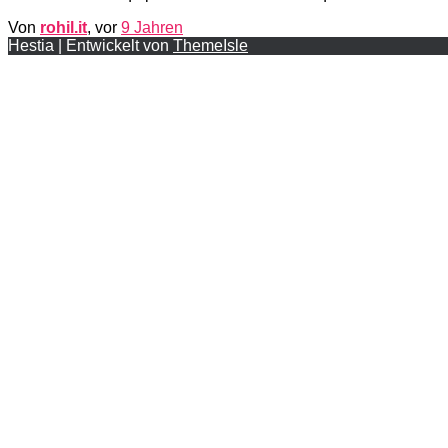
Von
rohil.it
, vor
9 Jahren
Hestia | Entwickelt von
ThemeIsle