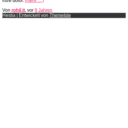
irure dolor.
(mehr …)
Von
rohil.it
, vor
9 Jahren
Hestia | Entwickelt von
ThemeIsle