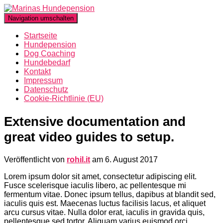
Navigation umschalten
Startseite
Hundepension
Dog Coaching
Hundebedarf
Kontakt
Impressum
Datenschutz
Cookie-Richtlinie (EU)
Extensive documentation and
great video guides to setup.
Veröffentlicht von
rohil.it
am
6. August 2017
Lorem ipsum dolor sit amet, consectetur adipiscing elit.
Fusce scelerisque iaculis libero, ac pellentesque mi
fermentum vitae. Donec ipsum tellus, dapibus at blandit sed,
iaculis quis est. Maecenas luctus facilisis lacus, et aliquet
arcu cursus vitae. Nulla dolor erat, iaculis in gravida quis,
pellentesque sed tortor. Aliquam varius euismod orci