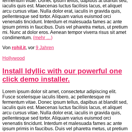
fermentum vitae. Donec ipsum tellus, dapibus at blandit sed,
iaculis quis est. Maecenas luctus facilisis lacus, et aliquet
arcu cursus vitae. Nulla dolor erat, iaculis in gravida quis,
pellentesque sed tortor. Aliquam varius euismod orci
venenatis tincidunt. Interdum et malesuada fames ac ante
ipsum primis in faucibus. Duis vel pharetra metus, ut pretium
mi. Nunc at dolor eros. Aenean tempor viverra risus sit amet
condimentum.
(mehr …)
Von
rohil.it
, vor
9 Jahren
Hollywood
Install Idyllic with our powerful one
click demo installer.
Lorem ipsum dolor sit amet, consectetur adipiscing elit.
Fusce scelerisque iaculis libero, ac pellentesque mi
fermentum vitae. Donec ipsum tellus, dapibus at blandit sed,
iaculis quis est. Maecenas luctus facilisis lacus, et aliquet
arcu cursus vitae. Nulla dolor erat, iaculis in gravida quis,
pellentesque sed tortor. Aliquam varius euismod orci
venenatis tincidunt. Interdum et malesuada fames ac ante
ipsum primis in faucibus. Duis vel pharetra metus, ut pretium