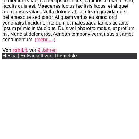
fermentum vitae. Donec ipsum tellus, dapibus at blandit sed,
iaculis quis est. Maecenas luctus facilisis lacus, et aliquet
arcu cursus vitae. Nulla dolor erat, iaculis in gravida quis,
pellentesque sed tortor. Aliquam varius euismod orci
venenatis tincidunt. Interdum et malesuada fames ac ante
ipsum primis in faucibus. Duis vel pharetra metus, ut pretium
mi. Nunc at dolor eros. Aenean tempor viverra risus sit amet
condimentum.
(mehr …)
Von
rohil.it
, vor
9 Jahren
Hestia | Entwickelt von
ThemeIsle